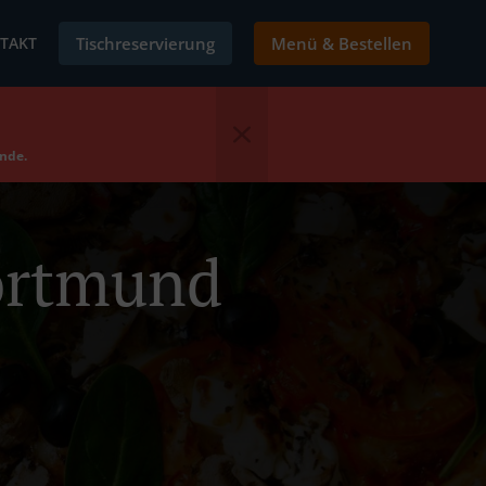
TAKT
Tischreservierung
Menü & Bestellen
ende.
Dortmund