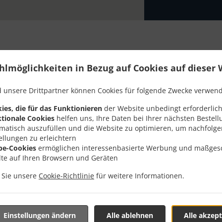
hlmöglichkeiten in Bezug auf Cookies auf dieser 
it Lieferung In Dortmund
 unsere Drittpartner können Cookies für folgende Zwecke verwen
ies, die für das Funktionieren
der Website unbedingt erforderlich
tionale Cookies
helfen uns, Ihre Daten bei Ihrer nächsten Bestell
matisch auszufüllen und die Website zu optimieren, um nachfolg
ellungen zu erleichtern
er Nähe von Dortmund Wellinghofen und freuen uns auf Ihre 
be-Cookies
ermöglichen interessenbasierte Werbung und maßges
lte auf Ihren Browsern und Geräten
teraktives Online-Menü anzusehen und bestellen Sie wenn Sie
ute Ihre Bestellung mit einer individuellen Zeitabschätzung 
n Sie unsere
Cookie-Richtlinie
für weitere Informationen.
Einstellungen ändern
Alle ablehnen
Alle akzept