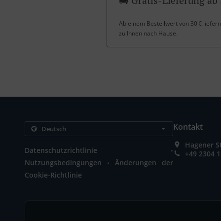
🚚 Gratis-Lieferung ab 
Ab einem Bestellwert von 30 € liefern
zu Ihnen nach Hause.
Kontakt
Hagener S
.
Datenschutzrichtlinie
+49 2304 
.
Nutzungsbedingungen
Änderungen der
Cookie-Richtlinie