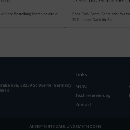
30 €
🥤Aktion: Gratis Geträ
 wir Ihre Bestellung kostenlos direkt
Coca-Cola, Fanta, Sprite oder Wasser
50 € – unser Dank für Sie.
Links
traße 59a, 58239 Schwerte, Germany
Menü
15554
Tischreservierung
Kontakt
AKZEPTIERTE ZAHLUNGSMETHODEN