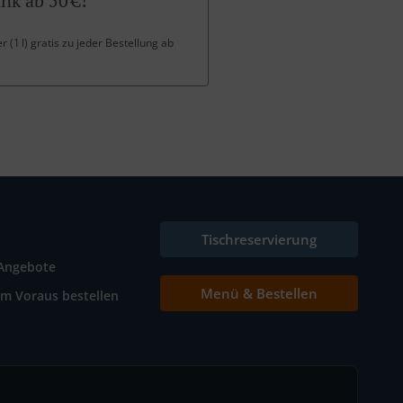
nk ab 50 €!
 (1 l) gratis zu jeder Bestellung ab
Tischreservierung
Angebote
Menü & Bestellen
Im Voraus bestellen