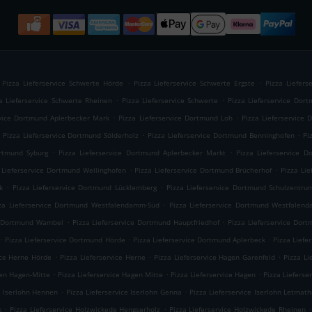
.
.
Pizza Lieferservice Schwerte Hörde
Pizza Lieferservice Schwerte Ergste
Pizza Liefers
.
.
a Lieferservice Schwerte Rheinen
Pizza Lieferservice Schwerte
Pizza Lieferservice Dor
.
.
rvice Dortmund Aplerbecker Mark
Pizza Lieferservice Dortmund Loh
Pizza Lieferservice
.
.
Pizza Lieferservice Dortmund Sölderholz
Pizza Lieferservice Dortmund Benninghofen
Pi
.
.
ortmund Syburg
Pizza Lieferservice Dortmund Aplerbecker Markt
Pizza Lieferservice D
.
.
 Lieferservice Dortmund Wellinghofen
Pizza Lieferservice Dortmund Brücherhof
Pizza Li
.
.
k
Pizza Lieferservice Dortmund Lücklemberg
Pizza Lieferservice Dortmund Schulzentr
.
za Lieferservice Dortmund Westfalendamm-Süd
Pizza Lieferservice Dortmund Westfalen
.
.
ce Dortmund Wambel
Pizza Lieferservice Dortmund Hauptfriedhof
Pizza Lieferservice Dor
.
.
.
Pizza Lieferservice Dortmund Hörde
Pizza Lieferservice Dortmund Aplerbeck
Pizza Lief
.
.
.
ice Herne Hörde
Pizza Lieferservice Herne
Pizza Lieferservice Hagen Garenfeld
Pizza L
.
.
.
gen Hagen-Mitte
Pizza Lieferservice Hagen Mitte
Pizza Lieferservice Hagen
Pizza Lieferse
.
.
e Iserlohn Hennen
Pizza Lieferservice Iserlohn Genna
Pizza Lieferservice Iserlohn Letmat
.
.
.
k
Pizza Lieferservice Holzwickede Hengserholz
Pizza Lieferservice Holzwickede Rheinen