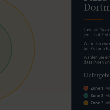
Dortm
Lust auf Pizz
jeder hat Zeit
Wenn Sie wie 
bei Pizzeria P
Wählen Sie ei
dass Ihnen uns
Liefergeb
Zone 1
, M
Zone 2
, M
Zone 3
, M