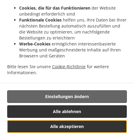
.
.
.
Mitte
Pizza Lieferservice Hagen Mitte
Pizza Lieferservice Hagen
Pizza
Cookies, die für das Funktionieren
der Website
.
.
Lieferservice Iserlohn Stübbeken
Pizza Lieferservice Iserlohn Rheinen
Pizza
unbedingt erforderlich sind
.
.
Lieferservice Iserlohn Grürmannsheide
Pizza Lieferservice Iserlohn Hörde
Pizza
Funktionale Cookies
helfen uns, Ihre Daten bei Ihrer
nächsten Bestellung automatisch auszufüllen und
.
.
Lieferservice Iserlohn Hennen
Pizza Lieferservice Iserlohn Genna
Pizza
die Website zu optimieren, um nachfolgende
.
.
Lieferservice Iserlohn Letmathe
Pizza Lieferservice Iserlohn Hohenlimburg
Pizza
Bestellungen zu erleichtern
.
.
Lieferservice Iserlohn
Pizza Lieferservice Holzwickede Opherdicke
Pizza
Werbe-Cookies
ermöglichen interessenbasierte
.
.
Lieferservice Holzwickede Aplerbeck
Pizza Lieferservice Holzwickede Hengserholz
Werbung und maßgeschneiderte Inhalte auf Ihren
Browsern und Geräten
.
.
Pizza Lieferservice Holzwickede Rheinen
Pizza Lieferservice Holzwickede Sölde
.
Pizza Lieferservice Holzwickede Brackel
Pizza Lieferservice Holzwickede Massener
Bitte lesen Sie unsere
Cookie-Richtlinie
für weitere
.
.
.
Heide
Pizza Lieferservice Holzwickede
Pizza Lieferservice Ense
Salate
Informationen.
.
.
.
Lieferservice
Pasta Lieferservice
Italienisches Essen Lieferservice
Essen zum
mitnehmen und zum Liefern
Einstellungen ändern
Alle ablehnen
Alle akzeptieren