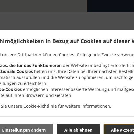
hlmöglichkeiten in Bezug auf Cookies auf dieser 
 Mit Lieferung In Schwer
 unsere Drittpartner können Cookies für folgende Zwecke verwen
ies, die für das Funktionieren
der Website unbedingt erforderlich
tionale Cookies
helfen uns, Ihre Daten bei Ihrer nächsten Bestell
matisch auszufüllen und die Website zu optimieren, um nachfolg
ellungen zu erleichtern
n der Nähe von Schwerte Geisecke und freuen uns auf Ihre Onl
be-Cookies
ermöglichen interessenbasierte Werbung und maßges
lte auf Ihren Browsern und Geräten
teraktives Online-Menü anzusehen und bestellen Sie wenn Sie
ute Ihre Bestellung mit einer individuellen Zeitabschätzung 
n Sie unsere
Cookie-Richtlinie
für weitere Informationen.
Einstellungen ändern
Alle ablehnen
Alle akzept