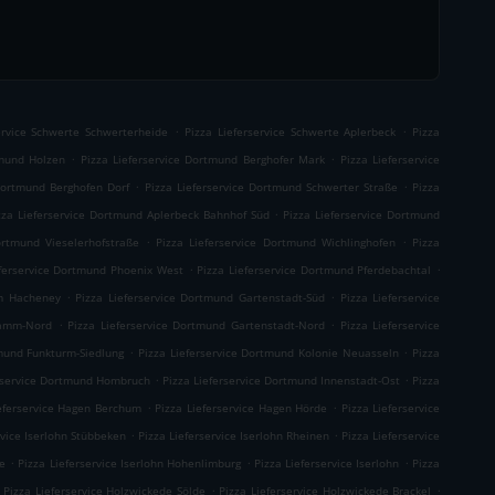
.
.
ervice Schwerte Schwerterheide
Pizza Lieferservice Schwerte Aplerbeck
Pizza
.
.
tmund Holzen
Pizza Lieferservice Dortmund Berghofer Mark
Pizza Lieferservice
.
.
 Dortmund Berghofen Dorf
Pizza Lieferservice Dortmund Schwerter Straße
Pizza
.
zza Lieferservice Dortmund Aplerbeck Bahnhof Süd
Pizza Lieferservice Dortmund
.
.
ortmund Vieselerhofstraße
Pizza Lieferservice Dortmund Wichlinghofen
Pizza
.
.
eferservice Dortmund Phoenix West
Pizza Lieferservice Dortmund Pferdebachtal
.
.
um Hacheney
Pizza Lieferservice Dortmund Gartenstadt-Süd
Pizza Lieferservice
.
.
damm-Nord
Pizza Lieferservice Dortmund Gartenstadt-Nord
Pizza Lieferservice
.
.
tmund Funkturm-Siedlung
Pizza Lieferservice Dortmund Kolonie Neuasseln
Pizza
.
.
erservice Dortmund Hombruch
Pizza Lieferservice Dortmund Innenstadt-Ost
Pizza
.
.
ieferservice Hagen Berchum
Pizza Lieferservice Hagen Hörde
Pizza Lieferservice
.
.
rvice Iserlohn Stübbeken
Pizza Lieferservice Iserlohn Rheinen
Pizza Lieferservice
.
.
.
he
Pizza Lieferservice Iserlohn Hohenlimburg
Pizza Lieferservice Iserlohn
Pizza
.
.
Pizza Lieferservice Holzwickede Sölde
Pizza Lieferservice Holzwickede Brackel