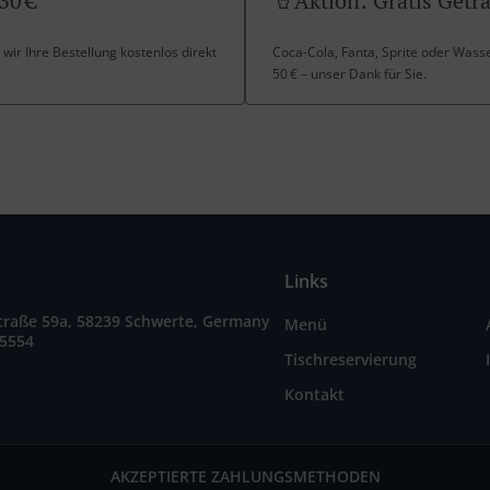
30 €
🥤Aktion: Gratis Geträ
 wir Ihre Bestellung kostenlos direkt
Coca-Cola, Fanta, Sprite oder Wasser
50 € – unser Dank für Sie.
Links
traße 59a, 58239 Schwerte, Germany
Menü
15554
Tischreservierung
Kontakt
AKZEPTIERTE ZAHLUNGSMETHODEN