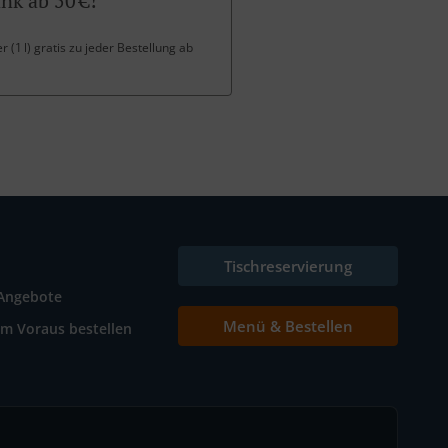
nk ab 50 €!
 (1 l) gratis zu jeder Bestellung ab
Tischreservierung
Angebote
Menü & Bestellen
Im Voraus bestellen