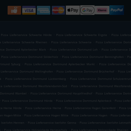
.
.
Pizza Lieferservice Schwerte Hörde
Pizza Lieferservice Schwerte Ergste
Pizza Liefers
.
.
a Lieferservice Schwerte Rheinen
Pizza Lieferservice Schwerte
Pizza Lieferservice Dor
.
.
rvice Dortmund Aplerbecker Mark
Pizza Lieferservice Dortmund Loh
Pizza Lieferservice
.
.
Pizza Lieferservice Dortmund Sölderholz
Pizza Lieferservice Dortmund Benninghofen
Pi
.
.
ortmund Syburg
Pizza Lieferservice Dortmund Aplerbecker Markt
Pizza Lieferservice D
.
.
 Lieferservice Dortmund Wellinghofen
Pizza Lieferservice Dortmund Brücherhof
Pizza Li
.
.
k
Pizza Lieferservice Dortmund Lücklemberg
Pizza Lieferservice Dortmund Schulzentr
.
za Lieferservice Dortmund Westfalendamm-Süd
Pizza Lieferservice Dortmund Westfalen
.
.
ce Dortmund Wambel
Pizza Lieferservice Dortmund Hauptfriedhof
Pizza Lieferservice Dor
.
.
.
Pizza Lieferservice Dortmund Hörde
Pizza Lieferservice Dortmund Aplerbeck
Pizza Lief
.
.
.
ice Herne Hörde
Pizza Lieferservice Herne
Pizza Lieferservice Hagen Garenfeld
Pizza L
.
.
.
gen Hagen-Mitte
Pizza Lieferservice Hagen Mitte
Pizza Lieferservice Hagen
Pizza Lieferse
.
.
e Iserlohn Hennen
Pizza Lieferservice Iserlohn Genna
Pizza Lieferservice Iserlohn Letmat
.
.
.
k
Pizza Lieferservice Holzwickede Hengserholz
Pizza Lieferservice Holzwickede Rheinen