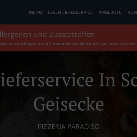
MENÜ
ESSEN LIEFERSERVICE
ANGEBOTE
KON
llergenen und Zusatzstoffen
enthaltenen Allergenen und Zusatzstoffen befinden sich am unteren Seiten
ieferservice In 
Geisecke
PIZZERIA PARADISO