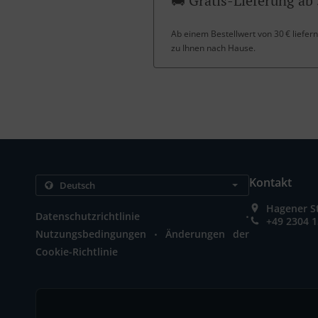
🚚 Gratis-Lieferung ab 
Ab einem Bestellwert von 30 € liefern
zu Ihnen nach Hause.
Kontakt
Hagener S
.
Datenschutzrichtlinie
+49 2304 
.
Nutzungsbedingungen
Änderungen der
Cookie-Richtlinie