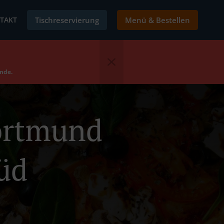
TAKT
Tischreservierung
Menü & Bestellen
ende.
Dortmund
üd