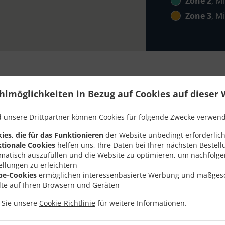
Zone 2
, M
Zone 3
, M
hlmöglichkeiten in Bezug auf Cookies auf dieser 
lung Mit Lieferung In D
 unsere Drittpartner können Cookies für folgende Zwecke verwen
Westfalendamm-Süd
ies, die für das Funktionieren
der Website unbedingt erforderlich
tionale Cookies
helfen uns, Ihre Daten bei Ihrer nächsten Bestell
matisch auszufüllen und die Website zu optimieren, um nachfolg
ellungen zu erleichtern
be-Cookies
ermöglichen interessenbasierte Werbung und maßges
lte auf Ihren Browsern und Geräten
Nähe von Dortmund Westfalendamm-Süd und freuen uns auf Ih
n Sie unsere
Cookie-Richtlinie
für weitere Informationen.
teraktives Online-Menü anzusehen und bestellen Sie wenn Sie
ute Ihre Bestellung mit einer individuellen Zeitabschätzung 