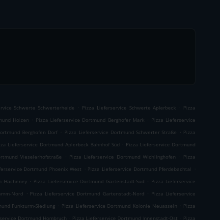
.
.
ervice Schwerte Schwerterheide
Pizza Lieferservice Schwerte Aplerbeck
Pizza
.
.
tmund Holzen
Pizza Lieferservice Dortmund Berghofer Mark
Pizza Lieferservice
.
.
 Dortmund Berghofen Dorf
Pizza Lieferservice Dortmund Schwerter Straße
Pizza
.
zza Lieferservice Dortmund Aplerbeck Bahnhof Süd
Pizza Lieferservice Dortmund
.
.
ortmund Vieselerhofstraße
Pizza Lieferservice Dortmund Wichlinghofen
Pizza
.
.
eferservice Dortmund Phoenix West
Pizza Lieferservice Dortmund Pferdebachtal
.
.
um Hacheney
Pizza Lieferservice Dortmund Gartenstadt-Süd
Pizza Lieferservice
.
.
damm-Nord
Pizza Lieferservice Dortmund Gartenstadt-Nord
Pizza Lieferservice
.
.
tmund Funkturm-Siedlung
Pizza Lieferservice Dortmund Kolonie Neuasseln
Pizza
.
.
erservice Dortmund Hombruch
Pizza Lieferservice Dortmund Innenstadt-Ost
Pizza