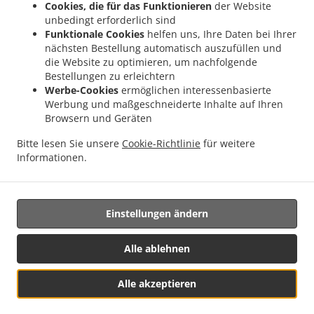
Cookies, die für das Funktionieren
der Website
.
.
Lieferservice Iserlohn Stübbeken
Pizza Lieferservice Iserlohn Rheinen
Pizza
unbedingt erforderlich sind
.
.
Lieferservice Iserlohn Grürmannsheide
Pizza Lieferservice Iserlohn Hörde
Pizza
Funktionale Cookies
helfen uns, Ihre Daten bei Ihrer
nächsten Bestellung automatisch auszufüllen und
.
.
Lieferservice Iserlohn Hennen
Pizza Lieferservice Iserlohn Genna
Pizza
die Website zu optimieren, um nachfolgende
.
.
Lieferservice Iserlohn Letmathe
Pizza Lieferservice Iserlohn Hohenlimburg
Pizza
Bestellungen zu erleichtern
.
.
Lieferservice Iserlohn
Pizza Lieferservice Holzwickede Opherdicke
Pizza
Werbe-Cookies
ermöglichen interessenbasierte
.
.
Lieferservice Holzwickede Aplerbeck
Pizza Lieferservice Holzwickede Hengserholz
Werbung und maßgeschneiderte Inhalte auf Ihren
Browsern und Geräten
.
.
Pizza Lieferservice Holzwickede Rheinen
Pizza Lieferservice Holzwickede Sölde
.
Pizza Lieferservice Holzwickede Brackel
Pizza Lieferservice Holzwickede Massener
Bitte lesen Sie unsere
Cookie-Richtlinie
für weitere
.
.
.
Heide
Pizza Lieferservice Holzwickede
Pizza Lieferservice Ense
Salate
Informationen.
.
.
.
Lieferservice
Pasta Lieferservice
Italienisches Essen Lieferservice
Essen zum
mitnehmen und zum Liefern
Einstellungen ändern
Alle ablehnen
Alle akzeptieren